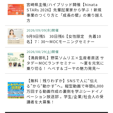
宮崎県主催/ハイブリッド開催【hinata
STARs 2026】先輩起業家から学ぶ！新規
事業のつくり方と「成長の壁」の乗り越え
方
2026/09/09(水)開催
9月9日残5 30日残6【女性限定 先着10
名】7：30～MOCモーニングセミナー
2026/08/29(土)開催
【満員御礼】野菜ソムリエ×生産者直送 サ
タデーMOCランチセミナー ～夏を元気に
乗り切る！ へべす＆ゴーヤの魅力発見～
【無料｜残りわずか】SNSで人に“伝え
る”から“動かす”へ。縦型動画で年間6,000
万回する動画作成の裏側を学ぶシードイノ
ベーション放送部 。学生/企業/社会人の受
講者を大募集！