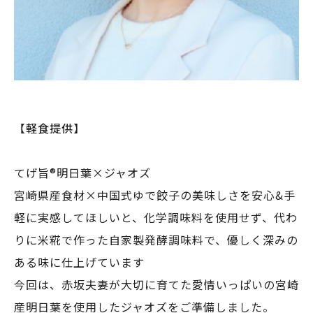
【
軽⾷提供
】
てげ旨®明日葉×ジャオズ
宮崎県産食材×中国式ゆで餃子の美味しさを安心&手
軽に実感してほしいと、化学調味料を使用せず、代わ
りに米糀で作った自家製発酵調味料で、優しく深みの
ある味に仕上げています
今回は、赤坂夫妻が大切に育てた愛情いっぱいの宮崎
産明日葉を使用したジャオズをご準備しました。