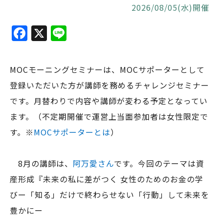
2026/08/05(水)開催
F
X
Li
a
n
c
e
MOCモーニングセミナーは、MOCサポーターとして
e
登録いただいた方が講師を務めるチャレンジセミナー
b
です。月替わりで内容や講師が変わる予定となってい
o
ます。（不定期開催で運営上当面参加者は女性限定で
o
す。※
MOCサポーターとは
）
k
8月の講師は、
阿万愛さん
です。今回のテーマは資
産形成『未来の私に差がつく 女性のためのお金の学
びー「知る」だけで終わらせない「行動」して未来を
豊かにー