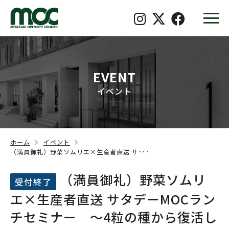
EVENT
イベント
ホーム
イベント
（満員御礼）野菜ソムリエ×生産者直送 サ･･･
（満員御礼）野菜ソムリ
受付終了
エ×生産者直送 サタデーMOCラン
チセミナー ～4粒の種から復活し