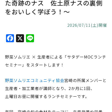
た奇跡のナス 佐土原ナスの裏側
をおいしく学ぼう！～
2026/07/11(土)開催
F
X
Li
a
n
c
e
野菜ソムリエ × 生産者による「サタデーMOCランチ
e
セミナー」をスタートします！
b
o
野菜ソムリエコミュニティ協会
宮崎の所属メンバーと
o
生産者・加工業者が講師となり、2か月に1回、
k
土曜日お昼に開催するランチセミナーです。
毎回、宮崎の旬の食材をテーマに、生産背景や栄養、