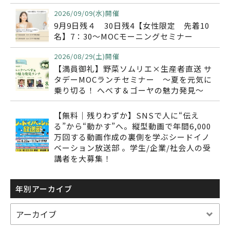
2026/09/09(水)開催
9月9日残４ 30日残4【女性限定 先着10
名】7：30～MOCモーニングセミナー
2026/08/29(土)開催
【満員御礼】野菜ソムリエ×生産者直送 サ
タデーMOCランチセミナー ～夏を元気に
乗り切る！ へべす＆ゴーヤの魅力発見～
【無料｜残りわずか】SNSで人に“伝え
る”から“動かす”へ。縦型動画で年間6,000
万回する動画作成の裏側を学ぶシードイノ
ベーション放送部 。学生/企業/社会人の受
講者を大募集！
年別アーカイブ