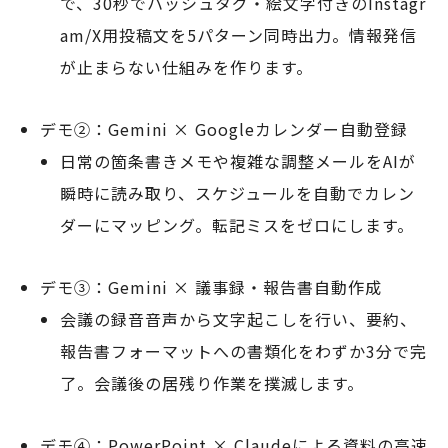
で、30秒でハッシュタグ・絵文字付きのInstagr
am/X用投稿文を5パターン同時出力。情報発信
が止まらない仕組みを作ります。
デモ②：Gemini × Googleカレンダー自動登録
日常の箇条書きメモや複雑な調整メールをAIが
瞬時に読み取り、スケジュールを自動でカレン
ダーにマッピング。転記ミスをゼロにします。
デモ③：Gemini × 議事録・報告書自動作成
会議の録音音声から文字起こしを行い、要約、
報告書フォーマットへの書類化をわずか3分で完
了。会議後の居残り作業を撲滅します。
デモ④：PowerPoint × Claudeによる資料の高速