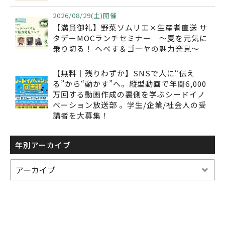
2026/08/29(土)開催
【満員御礼】野菜ソムリエ×生産者直送 サ
タデーMOCランチセミナー ～夏を元気に
乗り切る！ へべす＆ゴーヤの魅力発見～
【無料｜残りわずか】SNSで人に“伝え
る”から“動かす”へ。縦型動画で年間6,000
万回する動画作成の裏側を学ぶシードイノ
ベーション放送部 。学生/企業/社会人の受
講者を大募集！
年別アーカイブ