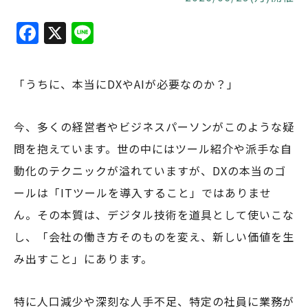
F
X
Li
a
n
c
e
「うちに、本当にDXやAIが必要なのか？」
e
b
今、多くの経営者やビジネスパーソンがこのような疑
o
問を抱えています。世の中にはツール紹介や派手な自
o
動化のテクニックが溢れていますが、DXの本当のゴ
k
ールは「ITツールを導入すること」ではありませ
ん。その本質は、デジタル技術を道具として使いこな
し、「会社の働き方そのものを変え、新しい価値を生
み出すこと」にあります。
特に人口減少や深刻な人手不足、特定の社員に業務が