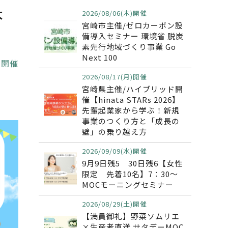
ょ
2026/08/06(木)開催
宮崎市主催/ゼロカーボン設
備導入セミナー 環境省 脱炭
素先行地域づくり事業 Go
Next 100
金)開催
2026/08/17(月)開催
宮崎県主催/ハイブリッド開
催【hinata STARs 2026】
先輩起業家から学ぶ！新規
事業のつくり方と「成長の
壁」の乗り越え方
2026/09/09(水)開催
9月9日残5 30日残6【女性
限定 先着10名】7：30～
MOCモーニングセミナー
2026/08/29(土)開催
【満員御礼】野菜ソムリエ
×生産者直送 サタデーMOC