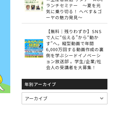
ランチセミナー ～夏を元
気に乗り切る！ へべす＆ゴ
ーヤの魅力発見～
【無料｜残りわずか】SNS
で人に“伝える”から“動か
す”へ。縦型動画で年間
6,000万回する動画作成の裏
側を学ぶシードイノベーシ
ョン放送部 。学生/企業/社
会人の受講者を大募集！
年別アーカイブ