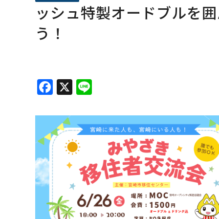
ッシュ特製オードブルを囲
う！
F
X
Li
a
n
c
e
e
b
o
o
k