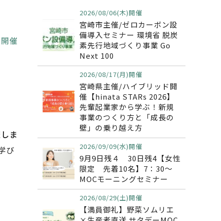
2026/08/06(木)開催
宮崎市主催/ゼロカーボン設
備導入セミナー 環境省 脱炭
水)開催
素先行地域づくり事業 Go
Next 100
2026/08/17(月)開催
宮崎県主催/ハイブリッド開
催【hinata STARs 2026】
先輩起業家から学ぶ！新規
事業のつくり方と「成長の
壁」の乗り越え方
催しま
2026/09/09(水)開催
学び
9月9日残４ 30日残4【女性
限定 先着10名】7：30～
MOCモーニングセミナー
2026/08/29(土)開催
【満員御礼】野菜ソムリエ
×生産者直送 サタデーMOC