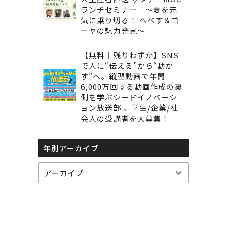
ランチセミナー ～夏を元
気に乗り切る！ へべす＆ゴ
ーヤの魅力発見～
【無料｜残りわずか】SNS
で人に“伝える”から“動か
す”へ。縦型動画で年間
6,000万回する動画作成の裏
側を学ぶシードイノベーシ
ョン放送部 。学生/企業/社
会人の受講者を大募集！
年別アーカイブ