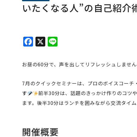
いたくなる人”の自己紹介
F
X
Li
a
n
c
e
お昼の60分で、声を出してリフレッシュしませ
e
b
7月のクイックセミナーは、プロのボイスコーチ
o
す
前半30分は、話題のきっかけ作りのコツ
o
ます。後半30分はランチを囲みながら交流タイ
k
開催概要