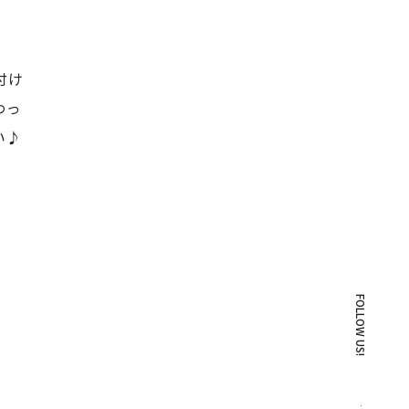
付け
わっ
い♪
FOLLOW US!