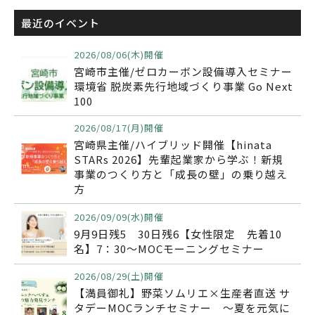
最近のイベント
2026/08/06(木)開催
宮崎市主催/ゼロカーボン設備導入セミナー
環境省 脱炭素先行地域づくり事業 Go Next
100
2026/08/17(月)開催
宮崎県主催/ハイブリッド開催【hinata
STARs 2026】先輩起業家から学ぶ！新規
事業のつくり方と「成長の壁」の乗り越え
方
2026/09/09(水)開催
9月9日残5 30日残6【女性限定 先着10
名】7：30～MOCモーニングセミナー
2026/08/29(土)開催
【満員御礼】野菜ソムリエ×生産者直送 サ
タデーMOCランチセミナー ～夏を元気に