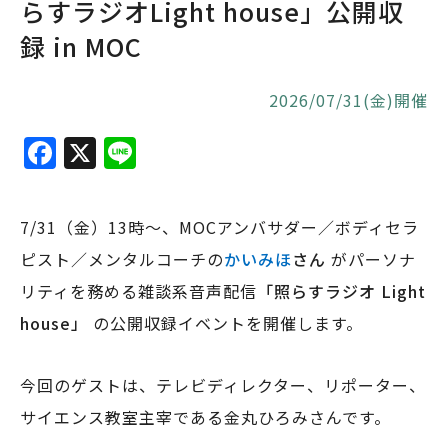
らすラジオLight house」公開収
録 in MOC
2026/07/31(金)開催
F
X
Li
a
n
c
e
7/31（金）13時〜、MOCアンバサダー／ボディセラ
e
ピスト／メンタルコーチの
かいみほ
さん
がパーソナ
b
リティを務める雑談系音声配信
「照らすラジオ Light
o
house」
の公開収録イベントを開催します。
o
k
今回のゲストは、テレビディレクター、リポーター、
サイエンス教室主宰である金丸ひろみさんです。