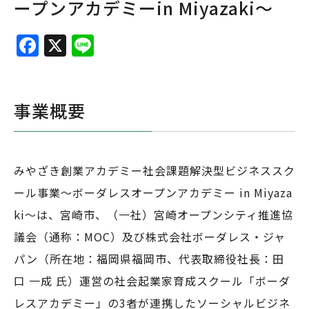
ープンアカデミーin Miyazaki〜
F
X
Li
a
n
c
e
e
事業概要
b
o
みやざき創業アカデミー社会課題解決型ビジネススク
o
ール事業〜ボーダレスオープンアカデミー in Miyaza
k
ki〜は、宮崎市、（一社）宮崎オープンシティ推進協
議会（通称：MOC）及び株式会社ボーダレス・ジャ
パン（所在地：福岡県福岡市、代表取締役社長：田
口 一成 氏）運営の社会起業家育成スクール「ボーダ
レスアカデミー」の3者が連携したソーシャルビジネ