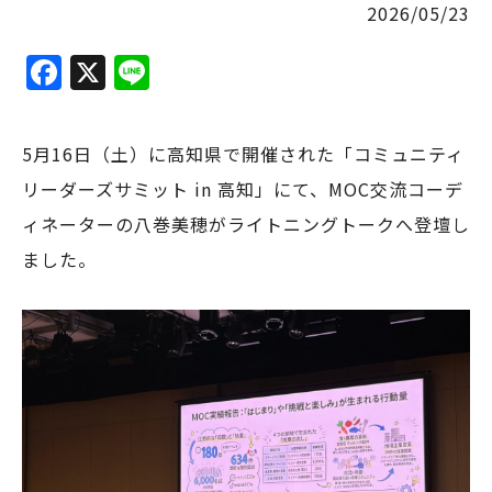
2026/05/23
F
X
Li
a
n
c
e
5月16日（土）に高知県で開催された「コミュニティ
e
リーダーズサミット in 高知」にて、MOC交流コーデ
b
ィネーターの八巻美穂がライトニングトークへ登壇し
o
ました。
o
k