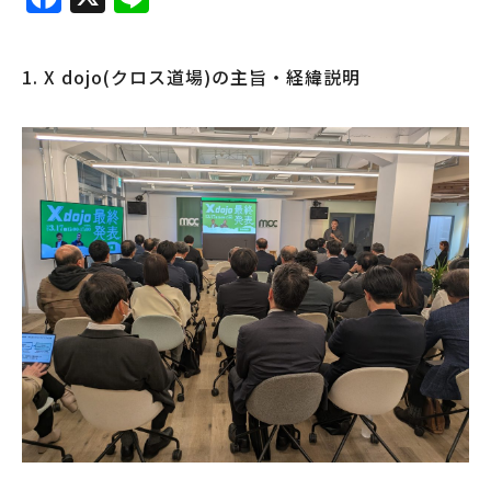
a
n
c
e
1. X dojo(クロス道場)の主旨・経緯説明
e
b
o
o
k