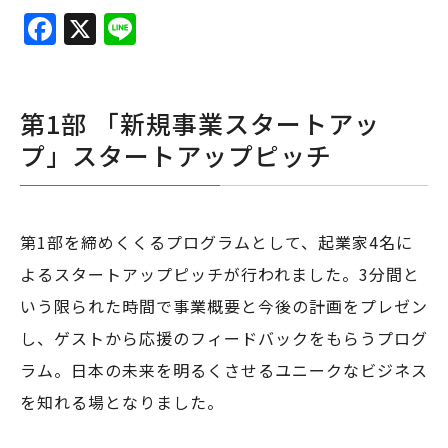
F
X
Li
a
n
c
e
e
第1部 「新規事業スタートアッ
b
プ」スタートアップピッチ
o
o
第1部を締めくくるプログラムとして、起業家4名に
k
よるスタートアップピッチが行われました。3分間と
いう限られた時間で事業概要と今後の計画をプレゼン
し、ゲストから応援のフィードバックをもらうプログ
ラム。日本の未来を明るくさせるユニークなビジネス
を知れる場となりました。