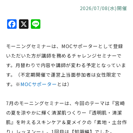
2026/07/08(水)開催
F
X
Li
a
n
c
e
モーニングセミナーは、MOCサポーターとして登録
e
いただいた方が講師を務めるチャレンジセミナーで
b
す。月替わりで内容や講師が変わる予定となっていま
o
す。（不定期開催で運営上当面参加者は女性限定で
o
す。※
MOCサポーター
とは）
k
7月のモーニングセミナーは、今回のテーマは『宮崎
の夏を涼やかに輝く清潔肌つくりー『透明肌・清潔
肌』を叶えるスキンケア＆夏メイクの「素地・土台作
り」レッスンー』。1回目は【知識編】でした。