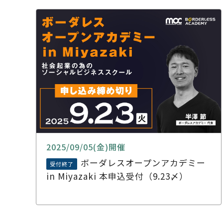
2025/09/05(金)開催
ボーダレスオープンアカデミー
受付終了
in Miyazaki 本申込受付（9.23〆）