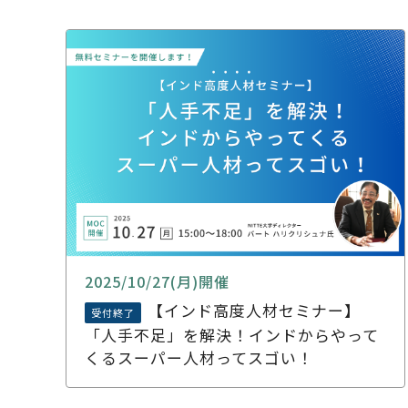
2025/10/27(月)開催
【インド高度人材セミナー】
受付終了
「人手不足」を解決！インドからやって
くるスーパー人材ってスゴい！