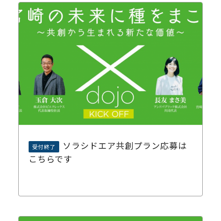
ソラシドエア共創プラン応募は
受付終了
こちらです