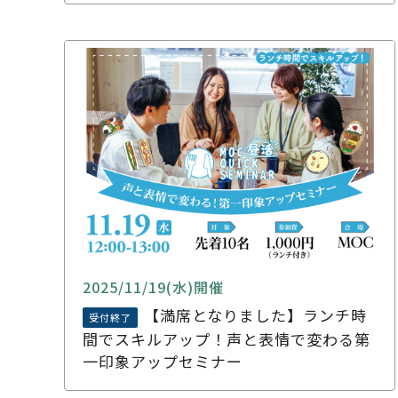
2025/11/19(水)開催
【満席となりました】ランチ時
受付終了
間でスキルアップ！声と表情で変わる第
一印象アップセミナー