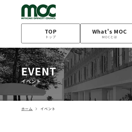
TOP
What's MOC
トップ
MOCとは
EVENT
イベント
ホーム
イベント