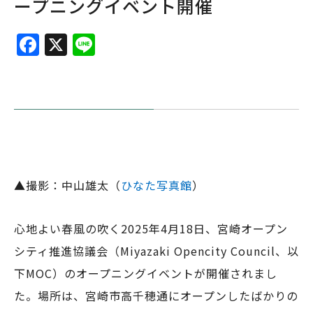
ープニングイベント開催
F
X
Li
a
n
c
e
e
b
o
o
▲撮影：中山雄太（
ひなた写真館
）
k
心地よい春風の吹く2025年4月18日、宮崎オープン
シティ推進協議会（Miyazaki Opencity Council、以
下MOC）のオープニングイベントが開催されまし
た。場所は、宮崎市高千穂通にオープンしたばかりの